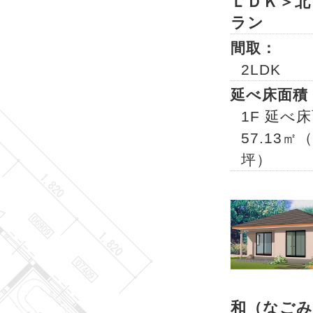
ＬＤＫ＞北
ラン
間取：
2LDK
延べ床面積
1F 延べ
57.13㎡（
坪）
和（なごみ