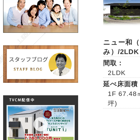
ニュー和（
み）/2LDK
間取：
2LDK
延べ床面積
1F 67.48
坪)