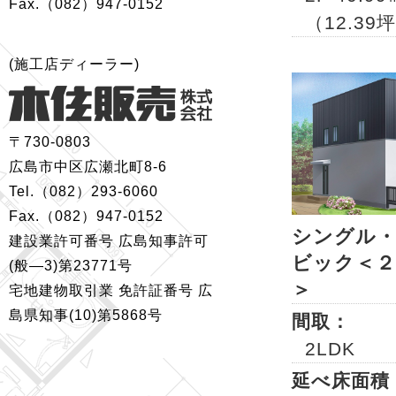
Fax.（082）947-0152
（12.39
(施工店ディーラー)
〒730-0803
広島市中区広瀬北町8-6
Tel.（082）293-6060
Fax.（082）947-0152
シングル
建設業許可番号 広島知事許可
ビック＜２
(般—3)第23771号
＞
宅地建物取引業 免許証番号 広
島県知事(10)第5868号
間取：
2LDK
延べ床面積