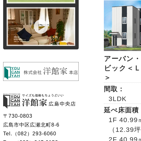
アーバン
ビック＜Ｌ
＞
間取：
3LDK
延べ床面積
〒730-0803
1F 40.99
広島市中区広瀬北町8-6
（12.39
Tel.（082）293-6060
2F 40.99