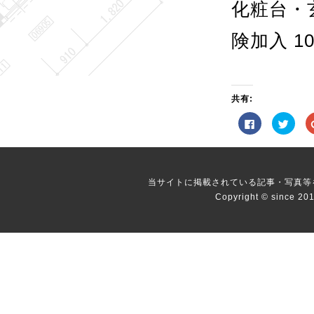
化粧台・
険加入 1
共有:
Facebook
ク
で
リ
共
ッ
有
ク
す
し
る
て
に
Twitt
は
で
当サイトに掲載されている記事・写真等
ク
共
リ
有
Copyright © since 20
ッ
(新
ク
し
し
い
て
ウ
く
ィ
だ
ン
さ
ド
い
ウ
(新
で
し
開
い
き
ウ
ま
ィ
す)