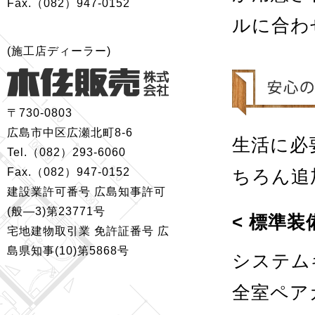
Fax.（082）947-0152
ルに合わ
(施工店ディーラー)
〒730-0803
広島市中区広瀬北町8-6
生活に必
Tel.（082）293-6060
Fax.（082）947-0152
ちろん追
建設業許可番号 広島知事許可
(般—3)第23771号
< 標準装
宅地建物取引業 免許証番号 広
島県知事(10)第5868号
システム
全室ペア